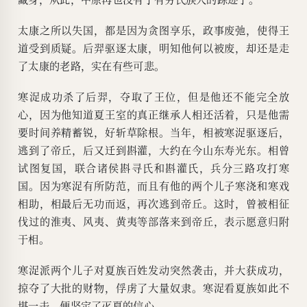
太康之所以失国，都是因为贪图享乐，政事废弛，使得王
道受到质疑。后羿驱逐太康，明知他何以被废，却还是走
了太康的老路，实在有些可悲。
寒浞成功杀了后羿，夺取了王位，但是他还不能完全放
心，因为他知道夏王室的真正继承人相还活着，只是他需
要时间养精蓄锐，好斩草除根。当年，相被寒浞驱逐后，
逃到了帝丘，后又迁到斟灌，大约在今山东寿光东。相曾
试图复国，联合诸侯斟寻氏和斟灌氏，兵分三路攻打寒
国。因为寒浞有所防范，而且有他的两个儿子寒浇和寒戏
相助，相最后无功而返，再次逃到帝丘。这时，曾被相征
伐过的淮夷、风夷、黄夷等部落来到帝丘，表示愿意归附
于相。
寒浞派两个儿子对夏族百姓发动突然袭击，并大获成功，
掠夺了大批的财物，俘虏了大量奴隶。寒浞看夏族如此不
堪一击，便坚定了灭夏的信心。