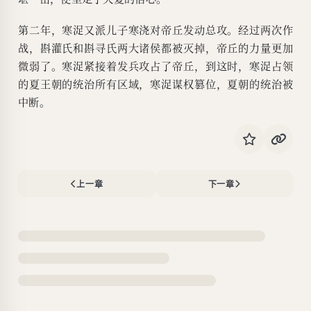
第二年，寒浞又派儿子寒浇对帝丘发动总攻。经过两次作
战，斟灌氏和斟寻氏两大诸侯都被灭掉，帝丘的力量更加
微弱了。寒浞紧接着发兵攻占了帝丘，到这时，寒浞占领
的夏王朝的统治所有区域，寒浞谋权篡位，夏朝的统治被
中断。
上一章
下一章