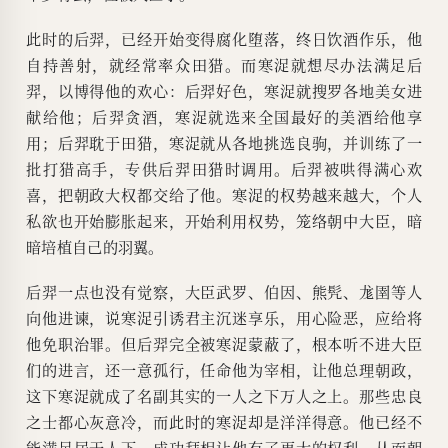
此时的后羿，已经开始变得腐化堕落，终日饮酒作乐，他
自持善射，就经常率众田猎。而寒浞就想尽办法满足后
羿，以博得他的欢心：后羿好色，寒浞就搜罗各地美女进
献给他；后羿贪酒，寒浞就选来全国最好的美酒给他享
用；后羿耽于田猎，寒浞就从各地挑选良驹，并训练了一
批打猎高手，专供后羿田猎时调用。后羿被哄得满心欢
喜，把朝政大权都交给了他。寒浞的权势越来越大，个人
私欲也开始膨胀起来，开始利用权势，笼络朝中大臣，暗
暗培植自己的羽翼。
后羿一点也没有觉察，大臣武罗、伯因、熊髠、尨圉等人
向他进谏，说寒浞引诱君主沉迷享乐，用心险恶，应给将
他免职治罪。但后羿完全被寒浞蒙蔽了，根本听不进大臣
们的进言，还一意孤行，任命他为宰相，让他总理朝政，
这下寒浞就成了名副其实的一人之下万人之上。那些忠良
之士都心灰意冷，而此时的寒浞却是洋洋得意。他已经不
能满足居于人下，成功拜相让他有了更大的权利，从而朝