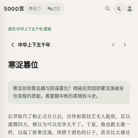
言
5000
热门
讨论
/
/
首页
中华上下五千年
夏朝
中华上下五千年
寒浞篡位
寒浞如何靠谄媚与阴谋篡位？揭秘后羿因骄奢淫逸被亲
信背叛的悲剧，看夏朝中断的黑暗权斗史。
后羿取代了相正式自立后，自恃射箭技艺无人能敌，足以
震慑四方，便以为可以安享太平了。于是，他也跟太康一
样，过起了骄奢淫逸，纵情于酒色的日子，甚至比太康还