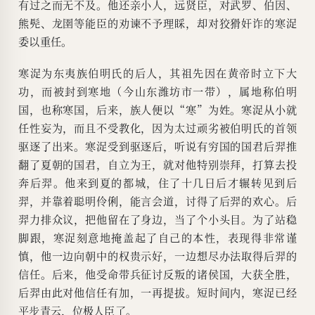
有过之而无不及。他还亲小人，远贤臣，对武罗、伯因、
熊髡、龙圉等能臣的劝谏不予理睬，却对狡猾奸诈的寒浞
委以重任。
寒浞为东夷族伯明氏的后人，其祖先因在黄帝时立下大
功，而被封到寒地（今山东潍坊市一带），属地称伯明
国，也称寒国，后来，族人便以“寒”为姓。寒浞从小就
任性妄为，而且不受教化，因为太过顽劣被伯明氏的首领
驱逐了出来。寒浞受到驱逐后，听说有穷国的国君后羿推
翻了夏朝的国君，自立为王，就对他特别崇拜，打算去投
奔后羿。他来到夏的都城，住了十几日后才辗转见到后
羿，并靠着聪明伶俐，能言会道，讨得了后羿的欢心。后
羿力排众议，把他留在了身边，当了个小头目。为了站稳
脚跟，寒浞刻意地掩盖起了自己的本性，表现得非常谨
慎，他一边向朝中的权贵示好，一边想尽办法取得后羿的
信任。后来，他受命带兵征讨反叛的诸侯国，大获全胜，
后羿由此对他信任有加，一再提拔。短时间内，寒浞已经
平步青云，位极人臣了。