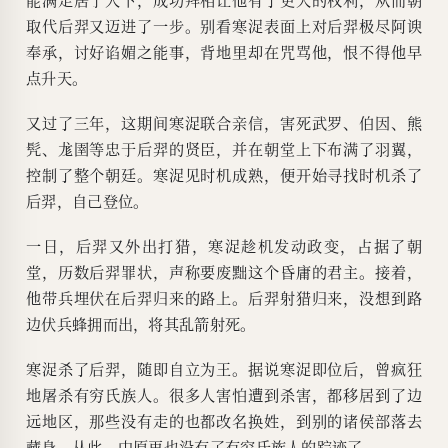
取代后羿又迈进了一步。别看寒浞表面上对后羿极尽阿谀
奉承，讨好谄媚之能事，背地里却在咒骂他，恨不得他早
点升天。
又过了三年，这期间寒浞联合亲信，害死武罗、伯因、熊
髠、尨圉等忠于后羿的贤臣，并在朝堂上下布满了羽翼，
控制了整个朝廷。寒浞见时机成熟，便开始寻找时机杀了
后羿，自己登位。
一日，后羿又外出打猎，寒浞趁机发动政变，占据了朝
堂，历数后羿罪状，声称要废黜这个昏庸的君主。接着，
他带兵埋伏在后羿归来的路上。后羿射猎归来，没想到路
边伏兵蜂拥而出，将其乱箭射死。
寒浞杀了后羿，随即自立为王。据说寒浞即位后，曾疯狂
地屠杀有穷氏族人。很多人害怕遭到杀害，都移居到了边
远地区，那些没有走的也都改名换姓，到别的诸侯部落去
藏身，从此，中原再也没有了有穷氏族人的踪迹了。