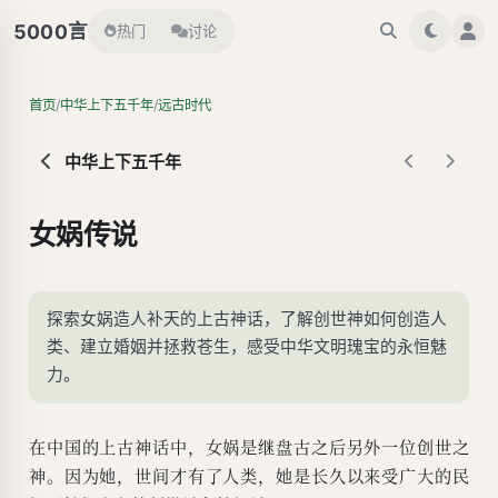
言
5000
热门
讨论
/
/
首页
中华上下五千年
远古时代
中华上下五千年
女娲传说
探索女娲造人补天的上古神话，了解创世神如何创造人
类、建立婚姻并拯救苍生，感受中华文明瑰宝的永恒魅
力。
在中国的上古神话中，女娲是继盘古之后另外一位创世之
神。因为她，世间才有了人类，她是长久以来受广大的民