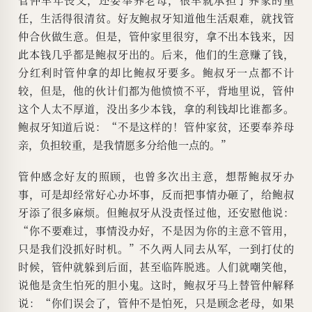
任，生活得很清贫。好友鲍叔牙知道他生活艰难，就找管
仲合伙做生意。但是，管仲家里很穷，拿不出本钱来，因
此本钱几乎都是鲍叔牙出的。后来，他们的生意赚了钱，
分红利时管仲拿的却比鲍叔牙要多。鲍叔牙一点都不计
较，但是，他的伙计们都为他愤愤不平，背地里说，管仲
这个人太不厚道，没出多少本钱，拿的利钱却比谁都多。
鲍叔牙知道后说：“不是这样的！管仲家贫，还要奉养母
亲，负担较重，是我情愿多分给他一点的。”
管仲感念好友的照顾，也曾多次出主意，想帮鲍叔牙办
事，可是却经常好心办坏事，反而把事情办砸了，给鲍叔
牙添了很多麻烦。但鲍叔牙从没责怪过他，还安慰他说：
“你不要难过，事情没办好，不是因为你的主意不管用，
只是我们没抓好时机。”不久两人同去从军，一到打仗的
时候，管仲就躲到后面，甚至临阵脱逃。人们就嘲笑他，
说他是贪生怕死的胆小鬼。这时，鲍叔牙马上替管仲解释
说：“你们误会了，管仲不是怕死，只是顾念老母，如果