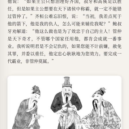
他说：“如果主公只想治理好齐国，叔牙和高傒足以胜
任，但是如果主公想要在天下诸侯中称霸，就一定不能错
过管仲了。”齐桓公难忘旧恨，说：“当初，我差点死于
他的箭下，他是我的仇人，怎么可能来辅佐我呢？”鲍叔
牙劝解道：“他这么做也是为了效忠于自己的主人！管仲
是天下奇才，不管哪个国家任用他，都肯会成就一番事
业。我听说明君是不会记仇的，如果您能不计前嫌，赦免
其罪，并委以重任，他定忠心耿耿地为您效力。要完成一
代霸业，非管仲莫属。”