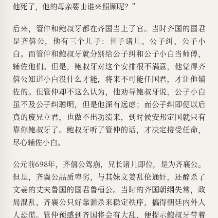
他死了，他的母亲要由谁来照顾呢？”
后来，管仲和鲍叔牙都在齐国当上了官。当时齐国的国君
是齐僖公，他有三个儿子：世子诸儿、公子纠、公子小
白。而管仲和鲍叔牙就分别给公子纠和公子小白当师傅，
辅佐他们。但是，鲍叔牙对这个安排很不满意，他觉得齐
僖公知道小白没什么才能，将来不可能任国君，才让他辅
佐的。但管仲却不这么认为，他劝导鲍叔牙说，公子小白
虽不及公子纠聪明，但是他深有远虑；而公子纠即便以后
真的废兄立君，也做不出功绩来，到时候安邦定国就只有
靠你鲍叔牙了。鲍叔牙听了管仲的话，才决定接受任命，
尽心辅佐小白。
公元前698年，齐僖公驾崩，兄长诸儿即位，是为齐襄公。
但是，齐襄公品质卑劣，与其妹文姜乱伦通奸，还醉杀了
文姜的丈夫鲁国的国君鲁桓公。当时的齐国朝纲失常，政
局混乱，齐襄公只好靠滥杀来稳定秩序，搞得朝廷内外人
人恐慌。管仲预感到齐国将会有大乱，便提示鲍叔牙带着