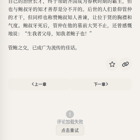
自己的治世长才，终于帮助齐国成为春秋时期的霸主，但
也与鲍叔牙的知才善荐是分不开的。后世的人们景仰管仲
的才干，但同样也称赞鲍叔知人善谏，让位于贤的胸襟和
气度。鲍叔牙死后，管仲在他的墓前大哭不止，还曾感慨
地说：“生我者父母，知我者鲍子也！”
管鲍之交，已成广为流传的佳话。
上一章
下一章
评论加载失败
点击重试