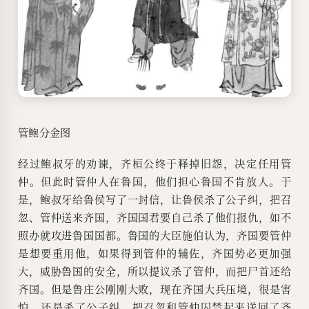
管鲍分金图
经过鲍叔牙的劝谏，齐桓公终于释掉旧怨，决定任用管
仲。但此时管仲人在鲁国，他们担心鲁国不肯放人。于
是，鲍叔牙给鲁侯写了一封信，让鲁侯杀了公子纠，把召
忽、管仲送来齐国，齐国国君要自己杀了他们报仇，如不
照办就攻进鲁国国都。鲁国的大臣施伯认为，齐国要管仲
是想要重用他，如果得到管仲的辅佐，齐国势必更加强
大，威胁鲁国的安全，所以提议杀了管仲，而把尸首还给
齐国。但是鲁庄公刚刚大败，现在齐国大兵压境，很是害
怕，还是杀了公子纠，把召忽和管仲囚禁起来送回了齐