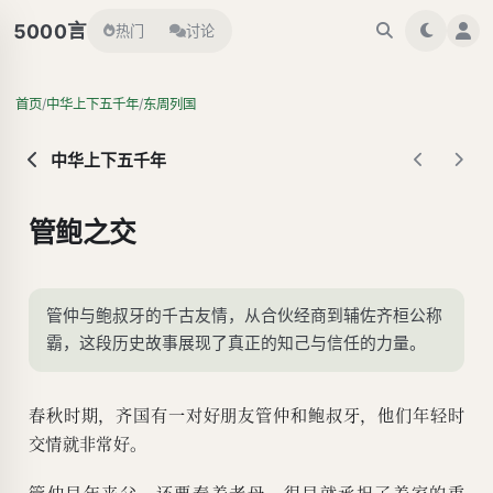
言
5000
热门
讨论
/
/
首页
中华上下五千年
东周列国
中华上下五千年
管鲍之交
管仲与鲍叔牙的千古友情，从合伙经商到辅佐齐桓公称
霸，这段历史故事展现了真正的知己与信任的力量。
春秋时期，齐国有一对好朋友管仲和鲍叔牙，他们年轻时
交情就非常好。
管仲早年丧父，还要奉养老母，很早就承担了养家的重