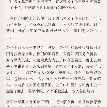
大臣表示愿意拥立小白为君，就这样公子小白顺利进城登
上了王位，他就是历史上赫赫有名的齐桓公。
正在回齐国路上的管仲与公子纠以为公子小白已死，可以
稳坐王位了，也就不着急赶路了，六天后才到齐国。到了
齐国，他们才知道齐国新君已经即位，而且就是公子小
白。
公子小白抢先一步夺走了君位，公子纠和管仲只有返回鲁
国寻找容身之地。鲁国的国君鲁庄公得知齐国另立新君，
对齐极为仇视，决定用武力为公子纠夺回君位。鲁庄公亲
率大军带着公子纠来到齐境。齐桓公也不示弱，决定“以
兵拒之”。双方各投入300辆兵车战斗。齐军一举击破鲁
军，包围鲁庄公主力。鲁庄公放弃自己的战车，改乘轺
车，改装后才突围逃回鲁国。公子纠和管仲也和鲁庄公一
起退了回去。鲁军惨败，齐军乘胜追击，攻入鲁国境内。
齐桓公想要让鲁国杀了管仲，报一箭之仇，但是鲍叔牙劝