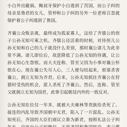
小白外出避祸。鲍叔牙保护小白逃到了莒国，而公子纠的
母亲是鲁君的女儿，管仲和公子纠的另外一位老师召忽就
保护着公子纠逃到了鲁国。
齐襄公众叛亲离，最终成为孤家寡人，这给了齐僖公的侄
子公孙无知可乘之机。齐僖公还活着的时候，对待侄儿公
孙无知和自己的儿子就没什么差别，那时襄公诸儿为此非
常不满。诸儿即位后，故意降低了公孙无知的待遇，让公
孙无知心生怨恨。而大夫连称、管至父因为小事对襄公怀
恨在心。现在襄公失尽人心，三人便勾结起来，密谋杀害
襄公，拥立无知为齐君。后来，公孙无知抓住齐襄公在狩
猎时受伤的机会，派人杀死了齐襄公。然后，连称、管至
父就拥立无知为国君，此事引起朝廷内外的一致反对。
公孙无知在位仅一年多，就被大夫雍林等贵族给杀死了。
接连的内乱导致齐国朝中无君，陷入了一片混乱。公孙无
知死后，齐国的大臣们商议立谁为新君，按照礼法公子纠
年长，应该由公子纠继位。于是齐国和鲁国接洽，表示要