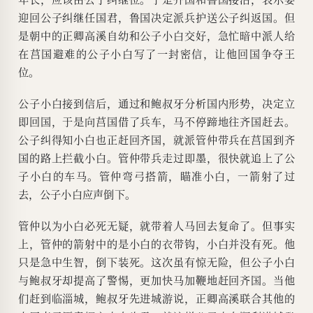
迎回公子纠继任国君，鲁国决定派兵护送公子纠返国。但
是朝中的正卿高溪自幼和公子小白交好，急忙暗中派人给
在莒国避难的公子小白写了一封密信，让他回国争夺王
位。
公子小白接到信后，通过和鲍叔牙分析国内形势，决定立
即回国，于是向莒国借了兵车，马不停蹄地往齐国赶去。
公子纠得知小白也正赶回齐国，就派管仲带兵在莒国到齐
国的路上拦截小白。管仲带兵走过即墨，很快就追上了公
子小白的车马。管仲弯弓搭箭，瞄准小白，一箭射了过
去，公子小白应声倒下。
管仲以为小白必死无疑，就带着人马回去复命了。但事实
上，管仲的箭射中的是小白的衣带钩，小白并没有死。他
只是急中生智，倒下装死。这次虽有惊无险，但公子小白
与鲍叔牙却提高了警惕，更加快马加鞭地赶回齐国。当他
们赶到临淄城，鲍叔牙先进城游说，正卿高溪联合其他的