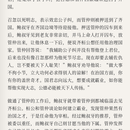
国。
召忽以死明志，表示效忠公子纠，而管仲则被押送到了齐
国。鲍叔牙在齐国边境等待迎接他。押送管仲的囚车到来
后，鲍叔牙见到老友非常亲切，并马上命人打开囚车，放
管仲出来，让他休息一下后，便说齐桓公想任用他治理国
家。管仲回答说：“我辅助公子纠并没有帮他登上君位，
后来也没有像召忽那样为他死节尽忠。现在却要去辅佐仇
人，岂不要被天下人耻笑！”鲍叔牙劝导他说：“做大事
不拘小节，立大功何必求得别人的谅解！在治国方面，你
有你的盖世奇才。国君志向远大，想要成就霸业，如你能
帮他实现大志，公德必能被天下人传扬。”
做通了管仲的工作后，鲍叔牙就带着管仲到都城临淄去见
齐桓公。桓公和管仲谈论如何建立霸业，发现管仲果然有
治国之才，于是任命他为宰相。经过鲍叔牙的推荐，管仲
被委以重任，而鲍叔牙自己则甘愿当他的下属。管仲发挥