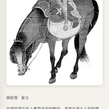
骑射图 蒙古
此图绘箭在弦上蓄势待发的瞬间，表现出蒙古人的矫健，