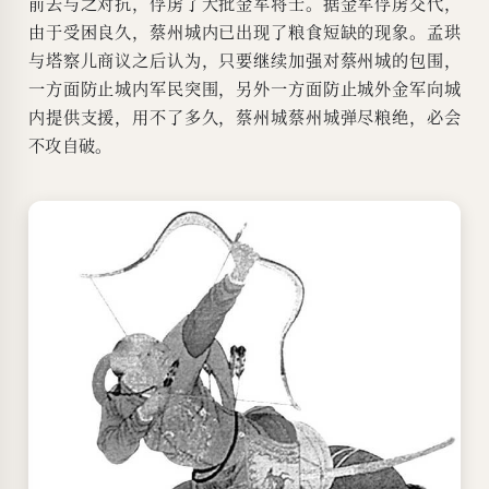
前去与之对抗，俘虏了大批金军将士。据金军俘虏交代，
由于受困良久，蔡州城内已出现了粮食短缺的现象。孟珙
与塔察儿商议之后认为，只要继续加强对蔡州城的包围，
一方面防止城内军民突围，另外一方面防止城外金军向城
内提供支援，用不了多久，蔡州城蔡州城弹尽粮绝，必会
不攻自破。