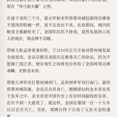
很有“弯弓射大雕”之势。
在接下来的三个月，蒙古军和宋军将蔡州城包围得仿佛密
不透风的铁桶一样，进不去也出不来。在此期间，城内的
粮食全都被吃光了，金国军民饥不择食，竟然发展到人吃
人的地步，简直惨不忍睹。
塔察儿和孟珙看准时机，于1234年正月开始对蔡州城发起
全面进攻。金哀宗眼见金国注定难逃灭亡的命运，因为不
愿做亡国之君，便在匆忙之间将皇位传给了金国将领完颜
承麟，史称金末帝。
塔察儿率军攻打蔡州城西门，孟珙则率军攻打南门，最终
将蔡州城攻破。金哀宗自杀身亡，刚刚即位的金末帝也死
于乱军之中。金末帝是中国历史上在位时间最短的皇帝，
在位不到一天就死了。就这样，金国在建国一百一十九年
以后宣告灭亡。至此，窝阔台终于完成了父亲灭金的遗
愿。