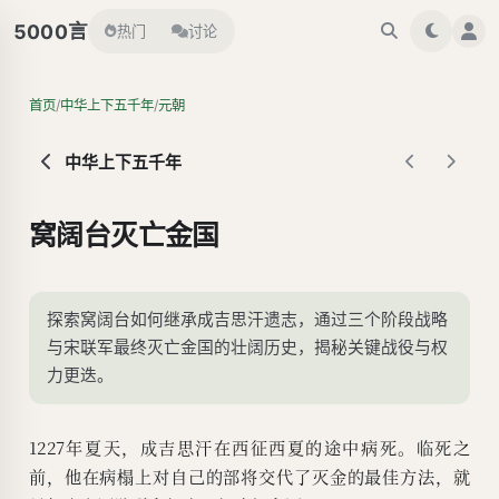
言
5000
热门
讨论
/
/
首页
中华上下五千年
元朝
中华上下五千年
窝阔台灭亡金国
探索窝阔台如何继承成吉思汗遗志，通过三个阶段战略
与宋联军最终灭亡金国的壮阔历史，揭秘关键战役与权
力更迭。
1227年夏天，成吉思汗在西征西夏的途中病死。临死之
前，他在病榻上对自己的部将交代了灭金的最佳方法，就