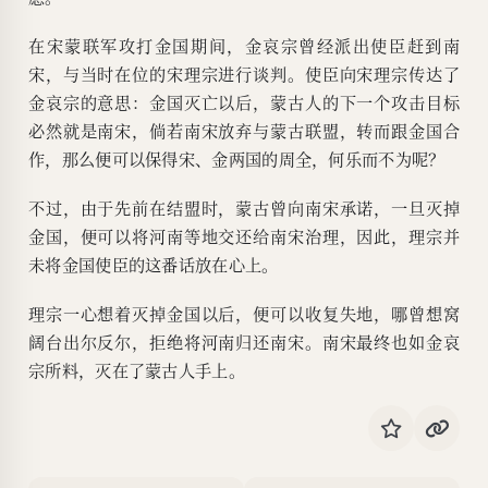
在宋蒙联军攻打金国期间，金哀宗曾经派出使臣赶到南
宋，与当时在位的宋理宗进行谈判。使臣向宋理宗传达了
金哀宗的意思：金国灭亡以后，蒙古人的下一个攻击目标
必然就是南宋，倘若南宋放弃与蒙古联盟，转而跟金国合
作，那么便可以保得宋、金两国的周全，何乐而不为呢？
不过，由于先前在结盟时，蒙古曾向南宋承诺，一旦灭掉
金国，便可以将河南等地交还给南宋治理，因此，理宗并
未将金国使臣的这番话放在心上。
理宗一心想着灭掉金国以后，便可以收复失地，哪曾想窝
阔台出尔反尔，拒绝将河南归还南宋。南宋最终也如金哀
宗所料，灭在了蒙古人手上。