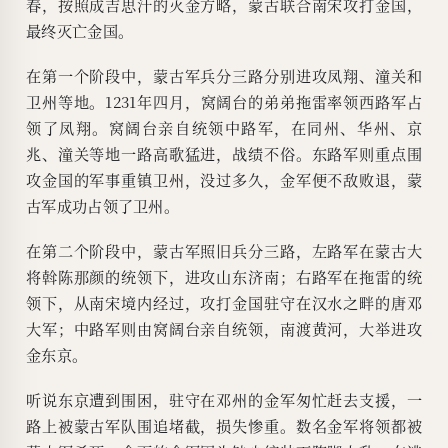
春，按照成吉思汗的灭金方略，蒙古联合南宋攻打金国，
最终灭亡金国。
在第一个阶段中，蒙古军兵分三路分别进攻凤翔、潼关和
卫州等地。1231年四月，窝阔台的弟弟拖雷率领西路军占
领了凤翔。窝阔台亲自统领中路军，在同州、华州、京
兆、潼关等地一路高歌猛进，战绩不俗。东路军则重点围
攻金国的军事重镇卫州，没过多久，金军便不敌败退，蒙
古军成功占领了卫州。
在第二个阶段中，蒙古军照旧兵分三路，左路军在蒙古大
将斡陈那颜的统领下，进攻山东济南；右路军在拖雷的统
领下，从南宋境内经过，攻打金国驻守在汉水之畔的唐邓
大军；中路军则由窝阔台亲自统领，南渡黄河，大举进攻
金东京。
听说东京遭到围困，驻守在邓州的金军匆忙赶去支援，一
路上被蒙古军队围追堵截，损失惨重。数名金军将领都被