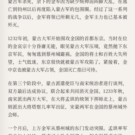
蒙古军杀死，余下的金军因为缺少统帅而阵脚大乱，在逃
亡到钧州以后再度陷入蒙古军的包围圈。经过了这一系列
的战争以后，金军将领已所剩无几，金军主力也已基本被
歼灭。
1232年初，蒙古大军开始围攻金国的首都东京。当时在位
的金哀宗十分昏庸无能，眼见蒙古大军压境，竟然抛下东
京军民，匆匆逃到蔡州城避祸。金国的将士和百姓大失所
望，士气低迷，东京很快就被蒙古军攻陷了。紧接着，金
中京也被蒙古大军占领，金国灭亡指日可待。
在第三个阶段中，蒙古派遣使臣与南宋统治者进行谈判，
双方最后达成协议，联合起来共同消灭金国。1233年秋，
南宋派出两万大军，在大将孟珙的统领下挥师北上，蒙古
则派出大将塔察儿率军出征，宋蒙两军在金国的蔡州城外
会师。
一个月后，上万金军从蔡州城的东门发动突围。孟珙率军