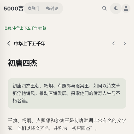
言
5000
热门
讨论
/
/
首页
中华上下五千年
唐朝
中华上下五千年
初唐四杰
初唐四杰王勃、杨炯、卢照邻与骆宾王，如何以诗文革
新浮艳诗风，推动唐诗发展。探索他们的传奇人生与不
朽名篇。
王勃、杨炯、卢照邻和骆宾王是初唐时期非常有名的文学
家，他们以诗文齐名，并称为“初唐四杰”。