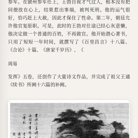
参军。在虢州参军任上，王勃自视才气过人，根本没有把
同僚放在心上，结果惹出事端，被判死刑。他的运气很
好，恰巧赶上大赦，因此才保住了性命。第二年，朝廷允
许他官复原职。可是，此时的王勃对仕途已经心灰意懒，
他决定做一个普通的百姓，不再做官。他开始潜心著书，
只用了短短一年时间，就撰写了《百里昌言》十八篇、
《合论》十篇、《唐家千岁历》、《
周易
发挥》五卷，还创作了大量诗文作品，并完成了祖父王通
《续书》所阙十六篇的补阙。