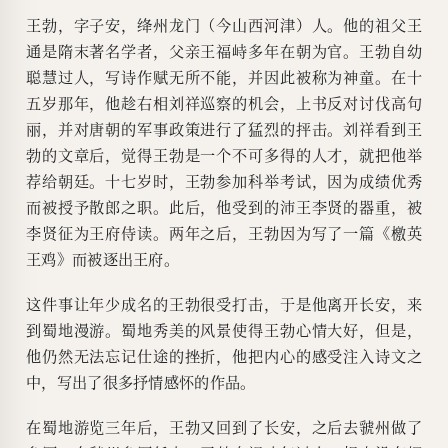
王勃，字子安，绛州龙门（今山西河津）人。他的祖父王
通是隋末著名学者，父亲王福峙多年在朝为官。王勃自幼
聪慧过人，写诗作赋无所不能，并因此被称为神童。在十
五岁那年，他趁右相刘祥巡察的机会，上书反对讨伐高句
丽，并对唐朝的军事政策进行了猛烈的抨击。刘祥看到王
勃的文章后，觉得王勃是一个不可多得的人才，就把他举
荐给朝廷。十七岁时，王勃参加科举考试，因为成绩优秀
而被授予散郎之职。此后，他受到的沛王李贤的器重，被
李贤征为王府侍读。两年之后，王勃因为写了一篇《檄英
王鸡》而被逐出王府。
这件事让年少成名的王勃很受打击，于是他离开长安，来
到蜀地漫游。蜀地秀美的风景使得王勃心情大好，但是，
他仍然无法忘记仕途的挫折，他把内心的感受注入诗文之
中，写出了很多抒情感怀的作品。
在蜀地游览三年后，王勃又回到了长安，之后去虢州做了