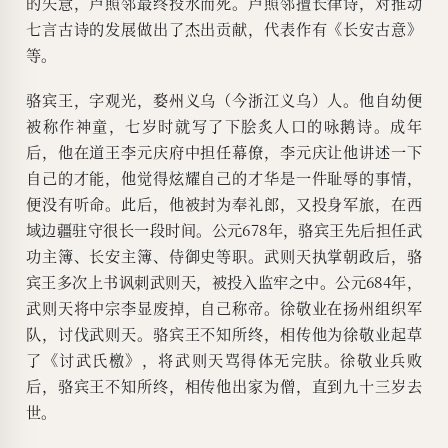
的失意，卢照邻最终投水而死。卢照邻擅长律诗，对推动
七言古诗的发展做出了杰出贡献，代表作有《长安古意》
等。
骆宾王，字观光，婺州义乌（今浙江义乌）人。他自幼便
被称作神童，七岁时就写了下脍炙人口的咏鹅诗。成年
后，他在道王李元庆府中担任幕僚，李元庆让他讲述一下
自己的才能，他觉得炫耀自己的才华是一件耻辱的事情，
便没有听命。此后，他被封为奉礼郎，又投身军旅，在西
域边疆驻守很长一段时间。公元678年，骆宾王先后担任武
功主簿、长安主簿、侍御史等职。武则天执掌朝政后，骆
宾王多次上书讽刺武则天，被投入监牢之中。公元684年，
武则天将中宗李显废掉，自己称帝。徐敬业在扬州组织军
队，讨伐武则天。骆宾王不知所终，相传他为徐敬业起草
了《讨武氏檄》，将武则天骂得体无完肤。徐敬业兵败
后，骆宾王不知所终，相传他出家为僧，直到九十三岁去
世。