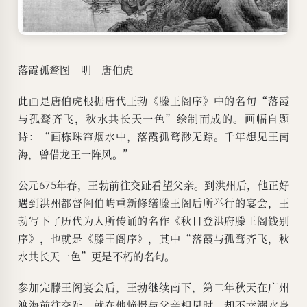
落霞孤鹜图 明 唐伯虎
此画是唐伯虎根据唐代王勃《滕王阁序》中的名句“落霞
与孤鹜齐飞，秋水共长天一色”绘制而成的。画幅自题
诗：“画栋珠帘烟水中，落霞孤鹜渺无踪。千年想见王南
海，曾借龙王一阵风。”
公元675年春，王勃前往交趾看望父亲。到洪州后，他正好
遇到洪州都督阎伯屿重新修缮滕王阁后所举行的宴会，王
勃写下了历代为人所传诵的名作《秋日登洪府滕王阁饯别
序》，也就是《滕王阁序》，其中“落霞与孤骛齐飞，秋
水共长天一色”更是不朽的名句。
参加完滕王阁宴会后，王勃继续南下，第二年秋天在广州
渡海前往交趾。就在他憧憬与父亲相见时，却不幸溺水身