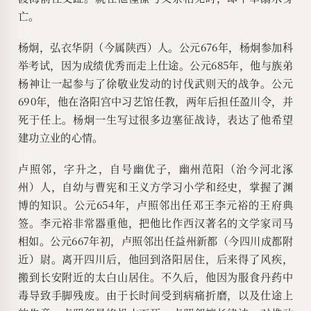
亡。
杨炯，弘衣华阴（今属陕西）人。公元676年，杨炯参加科
举考试，因为成绩优秀而走上仕途。公元685年，他与族弟
杨神让一起参与了徐敬业发动的讨伐武则天的战争。公元
690年，他在洛阳宫中习艺馆任教，两年后担任盈川令，并
死于任上。杨炯一生写过很多边塞征战诗，表达了他希望
建功立业的心情。
卢照邻，字升之，自号幽优子，幽州范阳（治今河北涿
州）人，自幼与曹宪和王义方学习小学和经史，掌握了渊
博的知识。公元654年，卢照邻出任邓王李元裕的王府典
签。李元裕非常器重他，把他比作西汉著名的文学家司马
相如。公元667年初，卢照邻出任益州新都（今四川成都附
近）尉。离开四川后，他回到洛阳居住，后来得了风疾，
搬到长安附近的太白山居住。不久后，他因为服食丹药中
毒导致手脚残废。由于长时间受到病痛折磨，以及仕途上